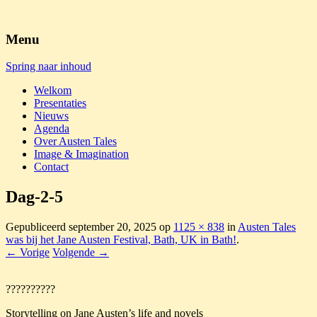
Austen Tales
Menu
Spring naar inhoud
Welkom
Presentaties
Nieuws
Agenda
Over Austen Tales
Image & Imagination
Contact
Dag-2-5
Gepubliceerd
september 20, 2025
op
1125 × 838
in
Austen Tales
was bij het Jane Austen Festival, Bath, UK in Bath!
.
← Vorige
Volgende →
??????????
Storytelling on Jane Austen’s life and novels