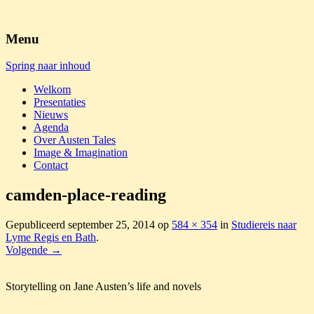
Austen Tales
Menu
Spring naar inhoud
Welkom
Presentaties
Nieuws
Agenda
Over Austen Tales
Image & Imagination
Contact
camden-place-reading
Gepubliceerd
september 25, 2014
op
584 × 354
in
Studiereis naar
Lyme Regis en Bath
.
Volgende →
Storytelling on Jane Austen’s life and novels